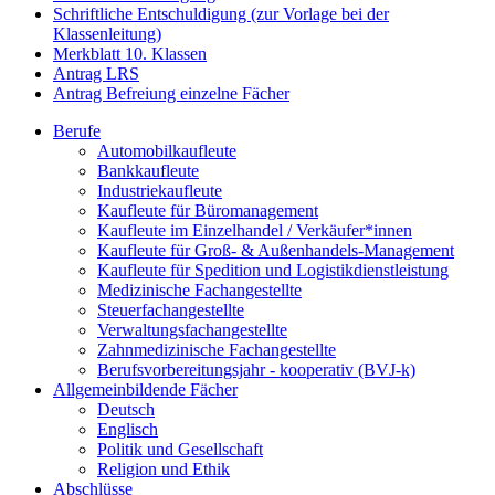
Schriftliche Entschuldigung (zur Vorlage bei der
Klassenleitung)
Merkblatt 10. Klassen
Antrag LRS
Antrag Befreiung einzelne Fächer
Berufe
Automobilkaufleute
Bankkaufleute
Industriekaufleute
Kaufleute für Büromanagement
Kaufleute im Einzelhandel / Verkäufer*innen
Kaufleute für Groß- & Außenhandels-Management
Kaufleute für Spedition und Logistikdienstleistung
Medizinische Fachangestellte
Steuerfachangestellte
Verwaltungsfachangestellte
Zahnmedizinische Fachangestellte
Berufsvorbereitungsjahr - kooperativ (BVJ-k)
Allgemeinbildende Fächer
Deutsch
Englisch
Politik und Gesellschaft
Religion und Ethik
Abschlüsse