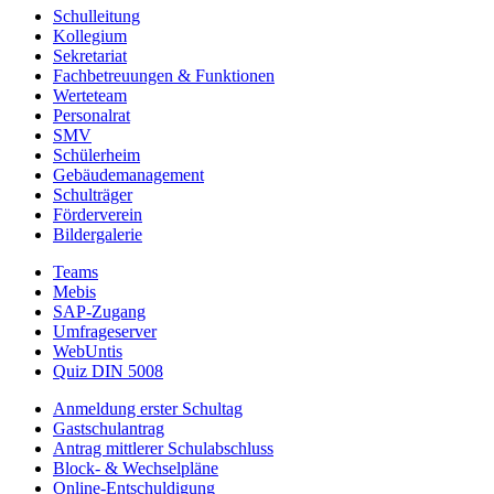
Schulleitung
Kollegium
Sekretariat
Fachbetreuungen & Funktionen
Werteteam
Personalrat
SMV
Schülerheim
Gebäudemanagement
Schulträger
Förderverein
Bildergalerie
Teams
Mebis
SAP-Zugang
Umfrageserver
WebUntis
Quiz DIN 5008
Anmeldung erster Schultag
Gastschulantrag
Antrag mittlerer Schulabschluss
Block- & Wechselpläne
Online-Entschuldigung