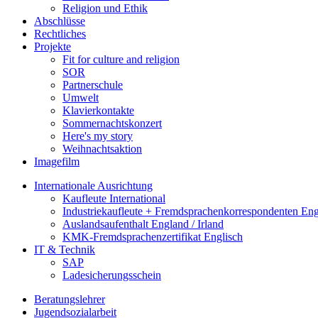
Religion und Ethik
Abschlüsse
Rechtliches
Projekte
Fit for culture and religion
SOR
Partnerschule
Umwelt
Klavierkontakte
Sommernachtskonzert
Here's my story
Weihnachtsaktion
Imagefilm
Internationale Ausrichtung
Kaufleute International
Industriekaufleute + Fremdsprachenkorrespondenten Eng
Auslandsaufenthalt England / Irland
KMK-Fremdsprachenzertifikat Englisch
IT & Technik
SAP
Ladesicherungsschein
Beratungslehrer
Jugendsozialarbeit