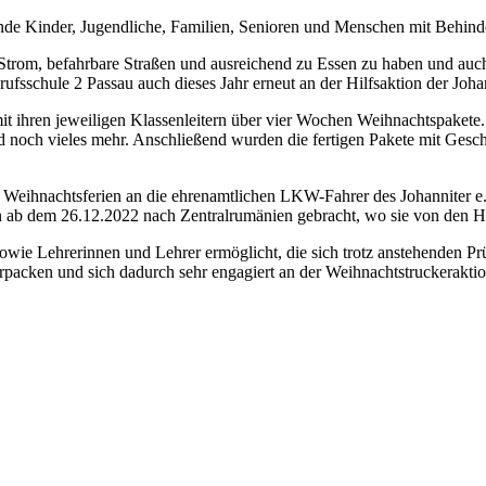
eidende Kinder, Jugendliche, Familien, Senioren und Menschen mit Behi
n Strom, befahrbare Straßen und ausreichend zu Essen zu haben und auch
Berufsschule 2 Passau auch dieses Jahr erneut an der Hilfsaktion der Joha
 ihren jeweiligen Klassenleitern über vier Wochen Weihnachtspakete. D
 noch vieles mehr. Anschließend wurden die fertigen Pakete mit Gesc
n Weihnachtsferien an die ehrenamtlichen LKW-Fahrer des Johanniter e
ab dem 26.12.2022 nach Zentralrumänien gebracht, wo sie von den Hilf
wie Lehrerinnen und Lehrer ermöglicht, die sich trotz anstehenden Pr
cken und sich dadurch sehr engagiert an der Weihnachtstruckeraktion 