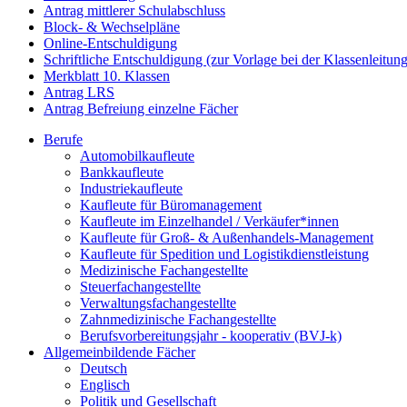
Antrag mittlerer Schulabschluss
Block- & Wechselpläne
Online-Entschuldigung
Schriftliche Entschuldigung (zur Vorlage bei der Klassenleitung
Merkblatt 10. Klassen
Antrag LRS
Antrag Befreiung einzelne Fächer
Berufe
Automobilkaufleute
Bankkaufleute
Industriekaufleute
Kaufleute für Büromanagement
Kaufleute im Einzelhandel / Verkäufer*innen
Kaufleute für Groß- & Außenhandels-Management
Kaufleute für Spedition und Logistikdienstleistung
Medizinische Fachangestellte
Steuerfachangestellte
Verwaltungsfachangestellte
Zahnmedizinische Fachangestellte
Berufsvorbereitungsjahr - kooperativ (BVJ-k)
Allgemeinbildende Fächer
Deutsch
Englisch
Politik und Gesellschaft