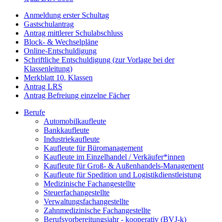
Anmeldung erster Schultag
Gastschulantrag
Antrag mittlerer Schulabschluss
Block- & Wechselpläne
Online-Entschuldigung
Schriftliche Entschuldigung (zur Vorlage bei der
Klassenleitung)
Merkblatt 10. Klassen
Antrag LRS
Antrag Befreiung einzelne Fächer
Berufe
Automobilkaufleute
Bankkaufleute
Industriekaufleute
Kaufleute für Büromanagement
Kaufleute im Einzelhandel / Verkäufer*innen
Kaufleute für Groß- & Außenhandels-Management
Kaufleute für Spedition und Logistikdienstleistung
Medizinische Fachangestellte
Steuerfachangestellte
Verwaltungsfachangestellte
Zahnmedizinische Fachangestellte
Berufsvorbereitungsjahr - kooperativ (BVJ-k)