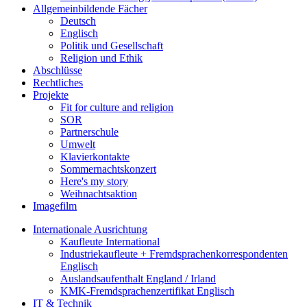
Allgemeinbildende Fächer
Deutsch
Englisch
Politik und Gesellschaft
Religion und Ethik
Abschlüsse
Rechtliches
Projekte
Fit for culture and religion
SOR
Partnerschule
Umwelt
Klavierkontakte
Sommernachtskonzert
Here's my story
Weihnachtsaktion
Imagefilm
Internationale Ausrichtung
Kaufleute International
Industriekaufleute + Fremdsprachenkorrespondenten
Englisch
Auslandsaufenthalt England / Irland
KMK-Fremdsprachenzertifikat Englisch
IT & Technik